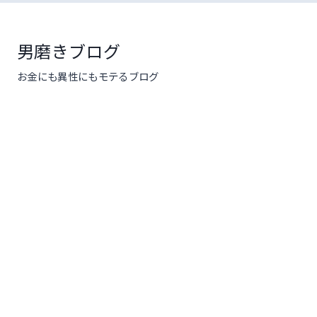
コ
ン
テ
男磨きブログ
ン
お金にも異性にもモテるブログ
ツ
へ
ス
キ
ッ
プ