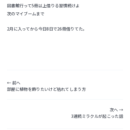
図書館行って5冊以上借りる習慣続けよ
次のマイブームまで
2月に入ってから今日8日で26冊借りてた。
投
稿
前へ
部屋に植物を飾りたいけど枯れてしまう方
ナ
ビ
ゲ
次へ
3連続ミラクルが起こった話
ー
シ