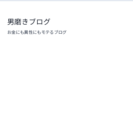
コ
ン
テ
男磨きブログ
ン
お金にも異性にもモテるブログ
ツ
へ
ス
キ
ッ
プ