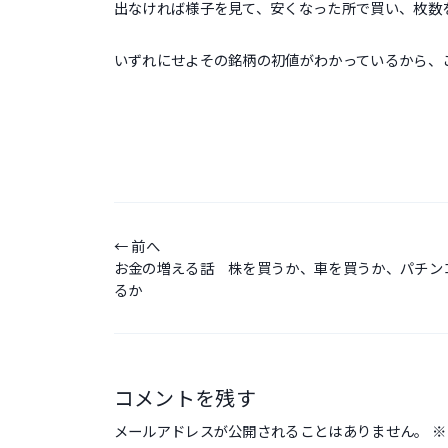
出なければ様子を見て、安くなった所で買い、枚数
いずれにせよその銘柄の初値がわかっているから、
投
稿
前へ
お金の増える話 株を買うか、車を買うか、パチン
ナ
るか
ビ
ゲ
ー
コメントを残す
シ
ョ
メールアドレスが公開されることはありません。
※