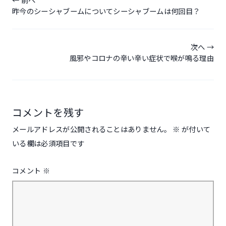
稿
昨今のシーシャブームについてシーシャブームは何回目？
ナ
ビ
ゲ
次へ
風邪やコロナの辛い辛い症状で喉が鳴る理由
ー
シ
ョ
ン
コメントを残す
メールアドレスが公開されることはありません。
※
が付いて
いる欄は必須項目です
コメント
※