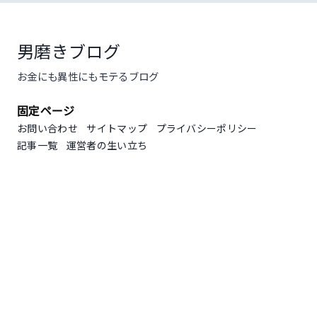
コ
ン
テ
男磨きブログ
ン
お金にも異性にもモテるブログ
ツ
へ
固定ページ
ス
キ
お問い合わせ
サイトマップ
プライバシーポリシー
ッ
記事一覧
運営者の生い立ち
プ