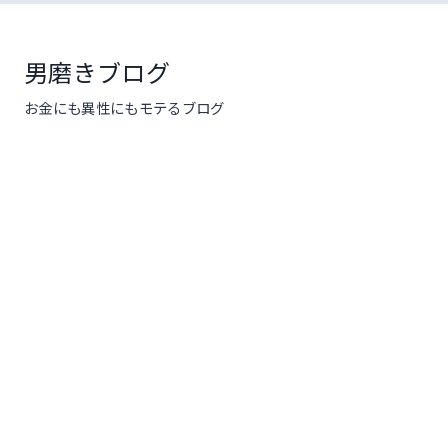
コ
ン
テ
男磨きブログ
ン
お金にも異性にもモテるブログ
ツ
へ
ス
キ
ッ
プ