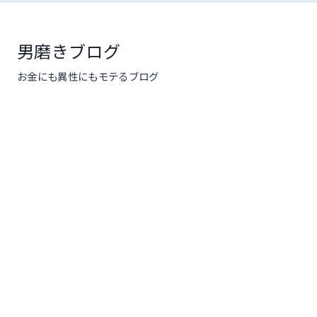
コ
ン
テ
男磨きブログ
ン
お金にも異性にもモテるブログ
ツ
へ
ス
キ
ッ
プ