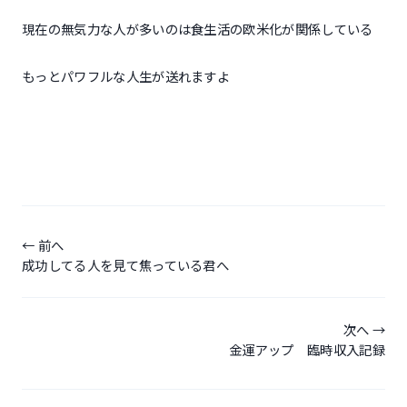
現在の無気力な人が多いのは食生活の欧米化が関係している
もっとパワフルな人生が送れますよ
投
稿
前へ
成功してる人を見て焦っている君へ
ナ
ビ
ゲ
次へ
金運アップ 臨時収入記録
ー
シ