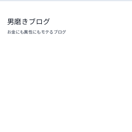
コ
ン
テ
男磨きブログ
ン
お金にも異性にもモテるブログ
ツ
へ
ス
キ
ッ
プ