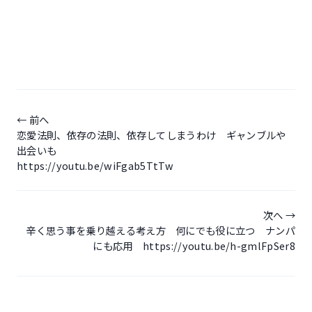
投
稿
前へ
恋愛法則、依存の法則、依存してしまうわけ ギャンブルや
ナ
出会いも
ビ
https://youtu.be/wiFgab5TtTw
ゲ
ー
次へ
シ
辛く思う事を乗り越える考え方 何にでも役に立つ ナンパ
にも応用 https://youtu.be/h-gmlFpSer8
ョ
ン