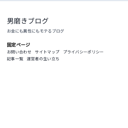
コ
ン
テ
男磨きブログ
ン
お金にも異性にもモテるブログ
ツ
へ
固定ページ
ス
キ
お問い合わせ
サイトマップ
プライバシーポリシー
ッ
記事一覧
運営者の生い立ち
プ