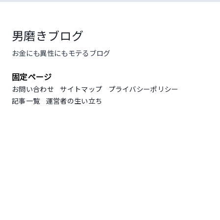
コ
ン
テ
男磨きブログ
ン
お金にも異性にもモテるブログ
ツ
へ
固定ページ
ス
キ
お問い合わせ
サイトマップ
プライバシーポリシー
ッ
記事一覧
運営者の生い立ち
プ