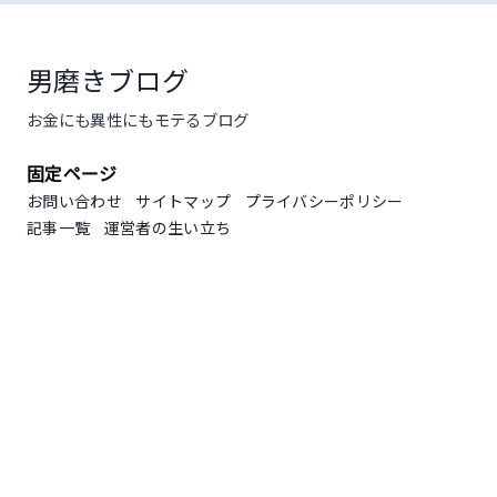
コ
ン
テ
男磨きブログ
ン
お金にも異性にもモテるブログ
ツ
へ
固定ページ
ス
キ
お問い合わせ
サイトマップ
プライバシーポリシー
ッ
記事一覧
運営者の生い立ち
プ