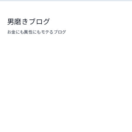
コ
ン
テ
男磨きブログ
ン
お金にも異性にもモテるブログ
ツ
へ
ス
キ
ッ
プ