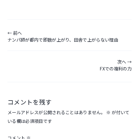
投
稿
前へ
ナンパ師が都内で即数が上がり、田舎で上がらない理由
ナ
ビ
ゲ
次へ
FXでの複利の力
ー
シ
ョ
ン
コメントを残す
メールアドレスが公開されることはありません。
※
が付いて
いる欄は必須項目です
コメント
※