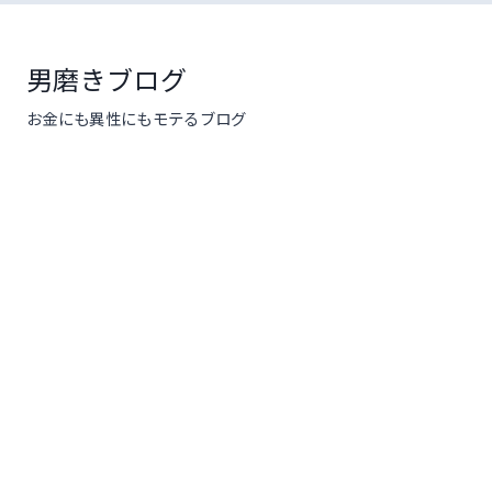
コ
ン
テ
男磨きブログ
ン
お金にも異性にもモテるブログ
ツ
へ
ス
キ
ッ
プ