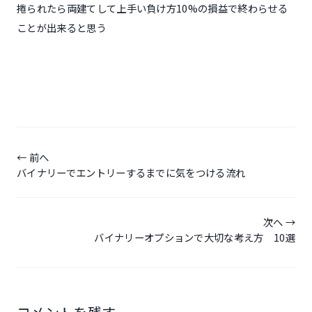
捲られたら両建てして上手い負け方10%の損益で終わらせる
ことが出来ると思う
投
稿
前へ
バイナリーでエントリーするまでに気をつける流れ
ナ
ビ
ゲ
次へ
バイナリーオプションで大切な考え方 10選
ー
シ
ョ
ン