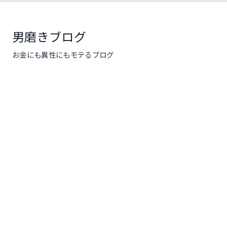
コ
ン
テ
男磨きブログ
ン
お金にも異性にもモテるブログ
ツ
へ
ス
キ
ッ
プ